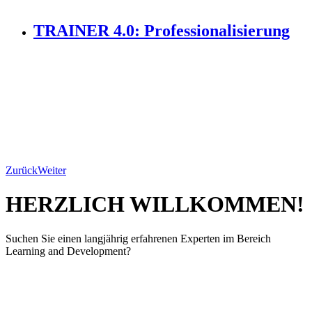
TRAINER 4.0: Professionalisierung
Zurück
Weiter
HERZLICH WILLKOMMEN!
Suchen Sie einen langjährig erfahrenen Experten im Bereich
Learning and Development?
Ich bin Dr. Detlef Messerschmidt. Als zertifizierter
Scrum Master, Dozent und freiberuflicher Trainer Aus-
und Weiterbildner verfüge ich über ein breitgefächertes