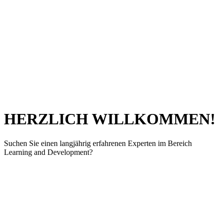
Wissen in allen Bereichen rund um
Teaching, Learning
and Development
. Seit über 20 Jahren entwickle und
leite ich Aus- & Weiterbildungsprojekte
für
Trainer:Innen
und
begleite
und unterstütze
Unternehmen auf ihrem Weg,
lernende
und
zukunftsorientierte Organisationen
zu werden. Haben
Sie zu diesem Thema ein Anliegen oder wünschen Sie
eine
Beratung
? Nehmen Sie jederzeit gerne Kontakt zu
mir auf. Ich freue mich!
HERZLICH WILLKOMMEN!
Suchen Sie einen langjährig erfahrenen Experten im Bereich
Learning and Development?
Ich bin Dr. Detlef Messerschmidt. Als zertifizierter
Scrum Master, Dozent und freiberuflicher Trainer Aus-
und Weiterbildner verfüge ich über ein breitgefächertes
Wissen in allen Bereichen rund um
Teaching,
Learning
and Development
. Seit über 20 Jahren entwickle und