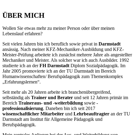
ÜBER MICH
Wollen Sie etwas mehr zu meiner Person oder über meinen
Lebenslauf erfahren?
Seit vielen Jahren bin ich beruflich sowie privat in
Darmstadt
ansässig. Nach meiner KFZ-Mechaniker-Ausbildung und KFZ-
Meister-Prüfung arbeitete ich zunächst mehrere Jahre als angestellter
Mechaniker und Meister. Als solcher war ich auch Ausbilder. 1992
studierte ich an der
FH Darmstadt
Diplom Sozialpädagogik. Im
Jahr 2005 promovierte ich an der TU Darmstadt im Bereich
Humanwissenschaften/ Berufspädagogik zum Themenkomplex
„Erfahrungslernen“.
Seit mehr als 20 Jahren arbeite ich branchenübergreifend,
selbständig als
Trainer und Berater
und seit 12 Jahren primär im
Bereich
Traineraus- und -weiterbildung
sowie
-
professionalisierung
. Daneben bin ich seit 2017
wissenschaftlicher Mitarbeiter
und
Lehrbeauftragter
an der TU
Darmstadt am Institut für Allgemeine Pädagogik und
Berufspädagogik.
Mein zentrales Anliegen bei der Aus- und Weiterbildung von