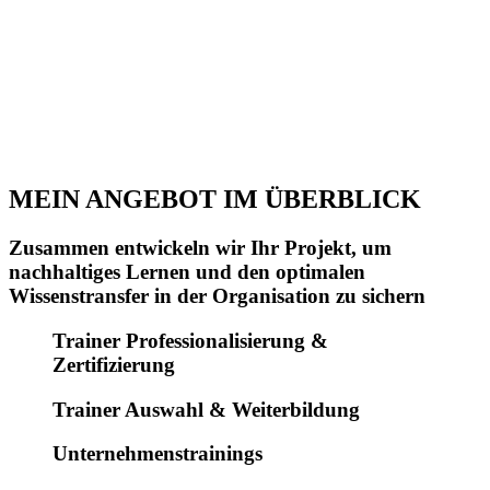
leite ich Aus- & Weiterbildungsprojekte
für
Trainer:Innen
und begleite und unterstütze
Unternehmen auf ihrem Weg,
lernende
und
zukunftsorientierte Organisationen
zu werden. Haben
Sie zu diesem Thema ein Anliegen oder wünschen Sie
eine
Beratung
? Nehmen Sie jederzeit gerne Kontakt zu
mir auf. Ich freue mich!
MEIN ANGEBOT IM ÜBERBLICK
Zusammen entwickeln wir Ihr Projekt, um
nachhaltiges Lernen und den optimalen
Wissenstransfer in der Organisation zu sichern
Trainer Professionalisierung &
Zertifizierung
Trainer Auswahl & Weiterbildung
Unternehmenstrainings